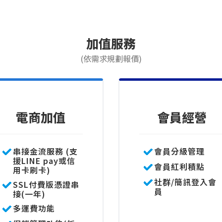
加值服務
(依需求規劃報價)
電商加值
會員經營
串接金流服務 (支
會員分級管理
援LINE pay或信
會員紅利積點
用卡刷卡)
社群/簡訊登入會
SSL付費版憑證串
員
接(一年)
多運費功能