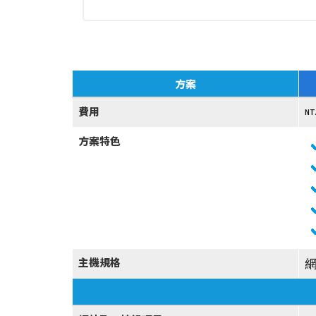
方案
費用
NT
方案特色
網
主機規格