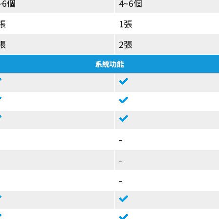
~6個
4~6個
張
1張
張
2張
系統功能
-
-
-