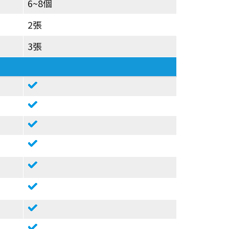
6~8個
2張
3張